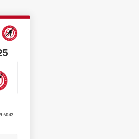
25
99 6042