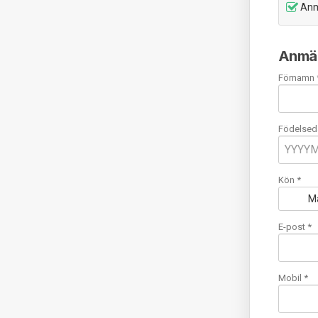
Anmä
Anmäl
Förnamn 
Födelsed
Kön *
M
E-post
*
Mobil
*