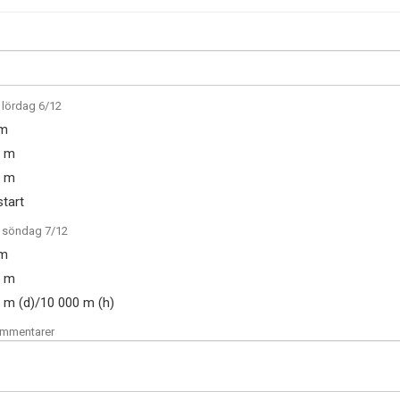
 lördag 6/12
 m
0 m
0 m
tart
r söndag 7/12
 m
0 m
 m (d)/10 000 m (h)
ommentarer