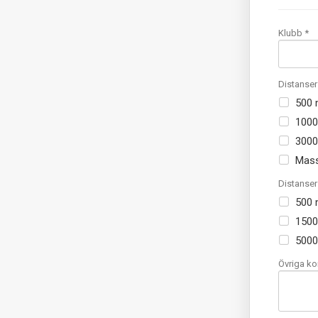
Klubb *
Distanser
500
100
300
Mass
Distanse
500
150
5000
Övriga k