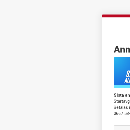
Anm
Sista a
Startavg
Betalas 
0667 58