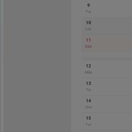
9
Fre
10
Lör
11
Sön
12
Mån
13
Tis
14
Ons
15
Tor