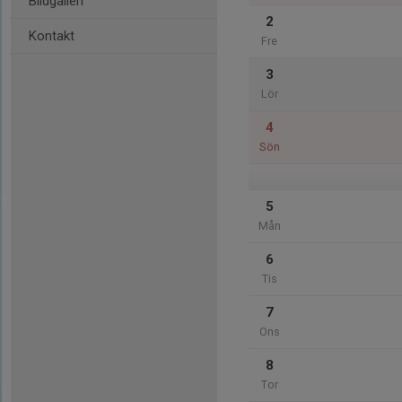
Bildgalleri
2
Kontakt
Fre
3
Lör
4
Sön
5
Mån
6
Tis
7
Ons
8
Tor