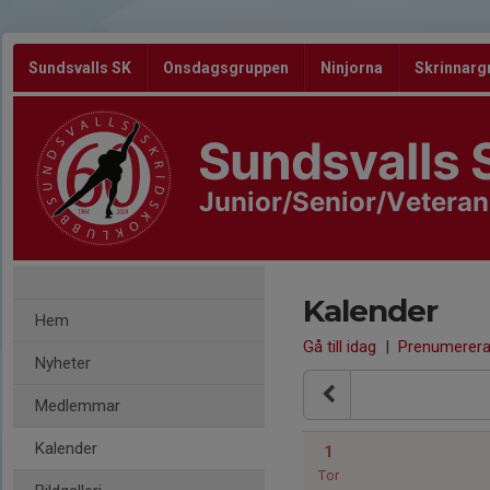
Sundsvalls SK
Onsdagsgruppen
Ninjorna
Skrinnarg
Sundsvalls 
Junior/Senior/Veteran
Kalender
Hem
Gå till idag
|
Prenumerer
Nyheter
Medlemmar
Kalender
1
Tor