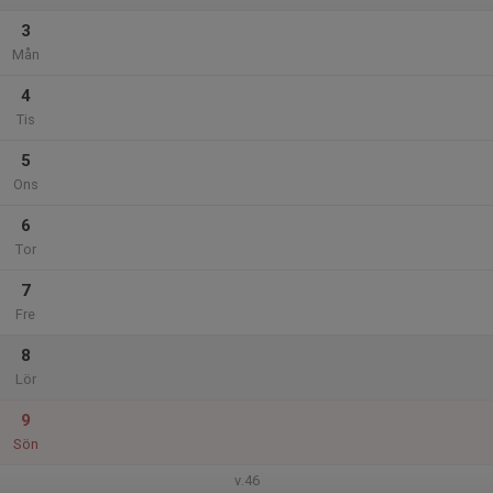
3
Mån
4
Tis
5
Ons
6
Tor
7
Fre
8
Lör
9
Sön
v.46