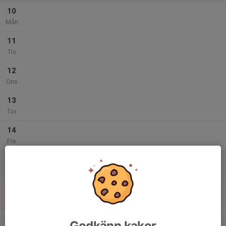
10
Mån
11
Tis
12
Ons
13
Tor
14
Fre
15
Lör
16
Sön
v.47
Godkänn kakor