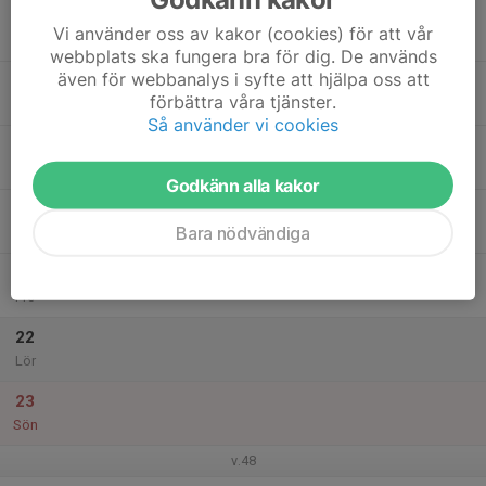
17
Vi använder oss av kakor (cookies) för att vår
Mån
webbplats ska fungera bra för dig. De används
även för webbanalys i syfte att hjälpa oss att
18
förbättra våra tjänster.
Tis
Så använder vi cookies
19
Ons
Godkänn alla kakor
20
Bara nödvändiga
Tor
21
Fre
22
Lör
23
Sön
v.48