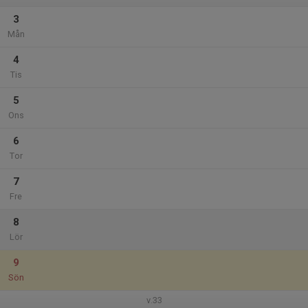
3
Mån
4
Tis
5
Ons
6
Tor
7
Fre
8
Lör
9
Sön
v.33