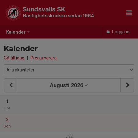
Sundsvalls SK
Hastighetsskridsko sedan 1964
Logga in
Kalender
Kalender
Gå till idag
|
Prenumerera
Augusti 2026
1
Lör
2
Sön
v.32