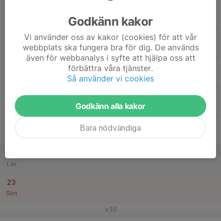
17
Godkänn kakor
Mån
Vi använder oss av kakor (cookies) för att vår
18
webbplats ska fungera bra för dig. De används
Tis
även för webbanalys i syfte att hjälpa oss att
19
förbättra våra tjänster.
Ons
Så använder vi cookies
20
Godkänn alla kakor
Tor
21
Bara nödvändiga
Fre
22
Lör
23
Sön
v.35