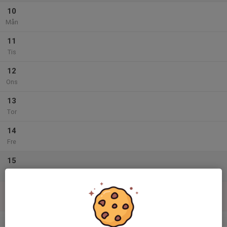
10
Mån
11
Tis
12
Ons
13
Tor
14
Fre
15
Lör
16
Sön
v.34