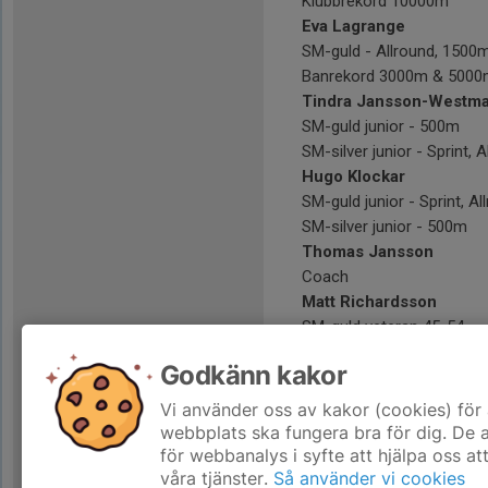
Klubbrekord 10000m
Eva Lagrange
SM-guld - Allround, 150
Banrekord 3000m & 5000
Tindra Jansson-Westm
SM-guld junior - 500m
SM-silver junior - Sprint
Hugo Klockar
SM-guld junior - Sprint, 
SM-silver junior - 500m
Thomas Jansson
Coach
Matt Richardsson
SM-guld veteran 45-54
Stort grattis till alla fina 
Godkänn kakor
Resultat < 2022
Vi använder oss av kakor (cookies) för 
USM 2019
webbplats ska fungera bra för dig. De
för webbanalys i syfte att hjälpa oss at
våra tjänster.
Så använder vi cookies