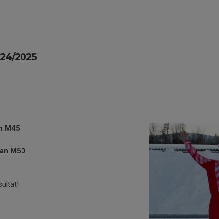
024/2025
an M45
ran M50
sultat!