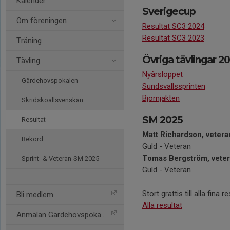
Kalender
Sverigecup
Om föreningen
Resultat SC3 2024
Resultat SC3 2023
Träning
Övriga tävlingar 2
Tävling
Nyårsloppet
Gärdehovspokalen
Sundsvallssprinten
Björnjakten
Skridskoallsvenskan
SM 2025
Resultat
Matt Richardson, veter
Rekord
Guld - Veteran
Tomas Bergström, vete
Sprint- & Veteran-SM 2025
Guld - Veteran
Stort grattis till alla fina re
Bli medlem
Alla resultat
Anmälan Gärdehovspokalen