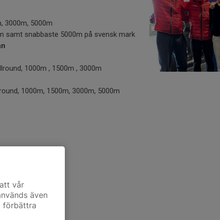
0m, 3000m, 5000m
m samt snabbaste 5000m på svensk mark
an
, Allround, 1000m , 1500m , 3000m
Allround, 1000m, 1500m, 3000m, 5000m
prestationer!
att vår
 används även
t förbättra