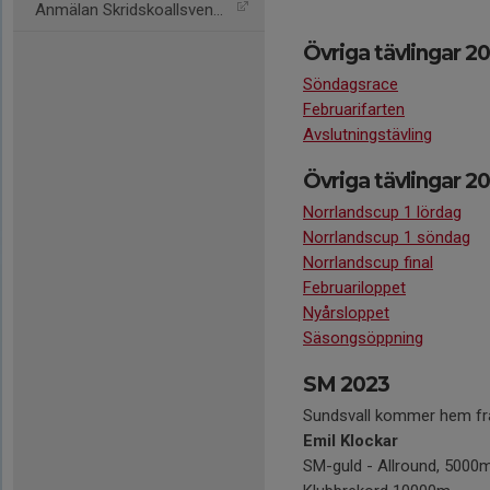
Anmälan Skridskoallsvensk
Övriga tävlingar 2
Söndagsrace
Februarifarten
Avslutningstävling
Övriga tävlingar 2
Norrlandscup 1 lördag
Norrlandscup 1 söndag
Norrlandscup final
Februariloppet
Nyårsloppet
Säsongsöppning
SM 2023
Sundsvall kommer hem frå
Emil Klockar
SM-guld - Allround, 5000