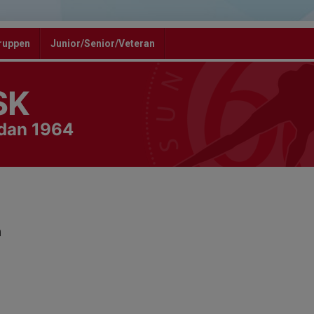
ruppen
Junior/Senior/Veteran
SK
edan 1964
n