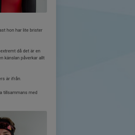
st hon har lite brister
å extremt då det är en
den känslan påverkar allt
rs är ifrån.
ra tillsammans med