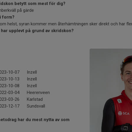
skridskon betytt som mest för dig?
mberkväll på gärde
i form?
om helst, syran kommer men återhämtningen sker direkt och har fler
 har upplevt på grund av skridskon?
023-10-07
Inzell
023-10-13
Inzell
023-10-08
Inzell
022-03-04
Heerenveen
023-03-26
Karlstad
023-12-17
Sundsvall
ghetsdrag har du mest nytta av som