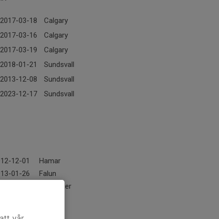
2017-03-18
Calgary
2017-03-16
Calgary
2017-03-19
Calgary
2018-01-21
Sundsvall
2013-12-08
Sundsvall
2023-12-17
Sundsvall
012-12-01
Hamar
013-01-26
Falun
014-03-09
Stavanger
012-12-01
Hamar
012-12-02
Hamar
att vår