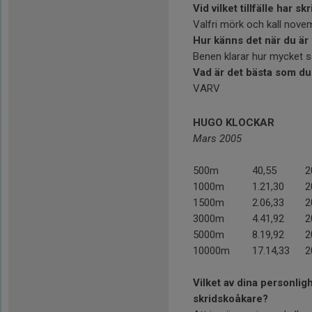
Vid vilket tillfälle har 
Valfri mörk och kall nove
Hur känns det när du är 
Benen klarar hur mycket s
Vad är det bästa som du
VARV
HUGO KLOCKAR
Mars 2005
500m
40,55
2
1000m
1.21,30
2
1500m
2.06,33
2
3000m
4.41,92
2
5000m
8.19,92
2
10000m
17.14,33
2
Vilket av dina personli
skridskoåkare?