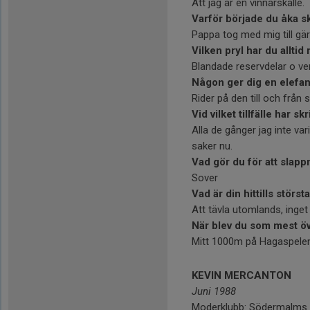
Att jag är en vinnarskalle.
Varför började du åka s
Pappa tog med mig till gär
Vilken pryl har du alltid
Blandade reservdelar o ver
Någon ger dig en elefant
Rider på den till och från 
Vid vilket tillfälle har 
Alla de gånger jag inte var
saker nu.
Vad gör du för att slapp
Sover
Vad är din hittills störst
Att tävla utomlands, inget
När blev du som mest ö
Mitt 1000m på Hagaspele
KEVIN MERCANTON
Juni 1988
Moderklubb: Södermalms 