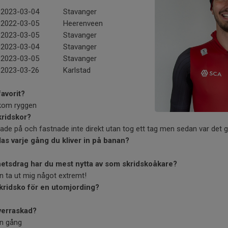
2023-03-04
Stavanger
2022-03-05
Heerenveen
2023-03-05
Stavanger
2023-03-04
Stavanger
2023-03-05
Stavanger
2023-03-26
Karlstad
favorit?
akom ryggen
kridskor?
de på och fastnade inte direkt utan tog ett tag men sedan var det gi
elas varje gång du kliver in på banan?
ghetsdrag har du mest nytta av som skridskoåkare?
an ta ut mig något extremt!
skridsko för en utomjording?
verraskad?
en gång