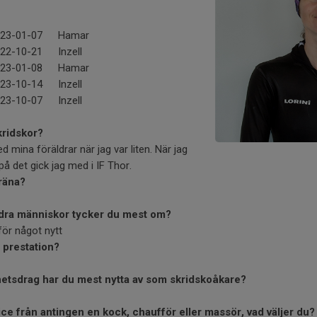
23-01-07
Hamar
22-10-21
Inzell
23-01-08
Hamar
23-10-14
Inzell
23-10-07
Inzell
kridskor?
 mina föräldrar när jag var liten. När jag
 på det gick jag med i IF Thor.
träna?
dra människor tycker du mest om?
ör något nytt
a prestation?
ghetsdrag har du mest nytta av som skridskoåkare?
ce från antingen en kock, chaufför eller massör, vad väljer du?