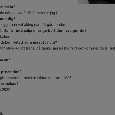
kridskor?
de när jag var 9-10 år sen var jag fast.
 med dig?
ktyg, man vet aldrig när nåt går sönder!
. Du får inte sälja eller ge bort den, vad gör du?
skolan
skridskon betytt som mest för dig?
it motiverad att träna, då tänker jag på hur fort det kommer gå till vin
na av?
a prestation?
 jättespeciellt men i år siktas det mot JVC!
verraskad?
n 2022
IK