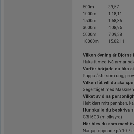
500m
39,57
1000m
1.18,11
1500m
1.58,36
3000m
4.08,95
5000m
7.09,38
10000m
15.02,11
Vilken övning är Björns 
Huksitt med två armar b
Varför började du åka s
Pappa åkte som ung, prova
Vilken låt vill du ska sp
Segertåget med Maskinen
Vilket av dina personli
Helt klart mitt pannben, k
Hur skulle du beskriva 
C3H6O3 (mjölksyra)
När blev du som mest ö
När jag öppnade på 10.7 