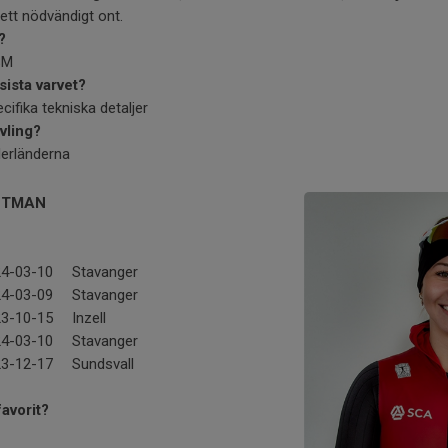
ett nödvändigt ont.
?
SM
sista varvet?
cifika tekniska detaljer
vling?
derländerna
STMAN
4-03-10
Stavanger
4-03-09
Stavanger
3-10-15
Inzell
4-03-10
Stavanger
3-12-17
Sundsvall
favorit?