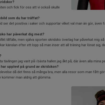
kridskor?
iten och fick för oss att vi också skulle
ebild som du har träffat?
d ser det positiva i saker och supportar vilket val man än gör, även fa
ridsko har påverkat dig mest?
fikt tillfälle, men själva sporten skridsko överlag har påverkat mig s
lskar känslan efter ett lopp så man inser att all träning har lönat sig, 
?
a tävlingen jag varit på i bästa hallen jag åkt på, där även alla mina pe
 har upplevt på grund av skridskon?
levelse då det finns så många bra, men alla resor som man fått gö
ge kommer man aldrig att glömma.