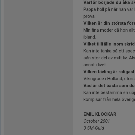
Varför började du åka s
Pappa höll på när han var l
pröva.
Vilken är din största för
Min fina moder då hon allti
ibland.
Vilket tillfälle inom sk
Kan inte tänka på ett speci
sån stor del av mitt liv. Ä
annat i livet.
Vilken tävling är roligast
Vikingrace i Holland, störst
Vad är det bästa som du
Kan inte bestämma en upp
kompisar från hela Sveri
EMIL KLOCKAR
October 2001
3 SM-Guld