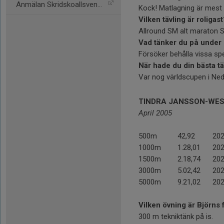
Anmälan Skridskoallsvensk
Kock! Matlagning är mest 
Vilken tävling är roligast
Allround SM alt maraton 
Vad tänker du på under 
Försöker behålla vissa spe
När hade du din bästa tä
Var nog världscupen i Ne
TINDRA JANSSON-WE
April 2005
500m
42,92
202
1000m
1.28,01
202
1500m
2.18,74
202
3000m
5.02,42
202
5000m
9.21,02
202
Vilken övning är Björns 
300 m tekniktänk på is.