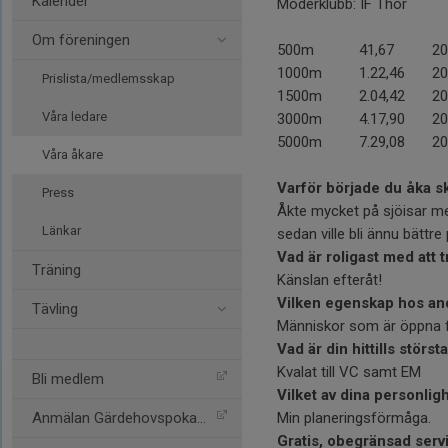
Kalender
Moderklubb: IF Thor
Om föreningen
500m
41,67
20
1000m
1.22,46
20
Prislista/medlemsskap
1500m
2.04,42
20
Våra ledare
3000m
4.17,90
20
5000m
7.29,08
20
Våra åkare
Varför började du åka s
Press
Åkte mycket på sjöisar med
Länkar
sedan ville bli ännu bättre
Vad är roligast med att 
Träning
Känslan efteråt!
Vilken egenskap hos an
Tävling
Människor som är öppna f
Vad är din hittills störst
Kvalat till VC samt EM
Bli medlem
Vilket av dina personli
Anmälan Gärdehovspokalen
Min planeringsförmåga.
Gratis, obegränsad servi