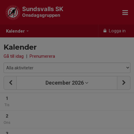
Sundsvalls SK
Onsdagsgruppen
Logga in
Kalender
Kalender
Gå till idag
|
Prenumerera
December 2026
1
Tis
2
Ons
3