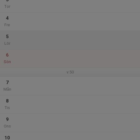
Tor
4
Fre
5
Lör
6
Sön
v.50
7
Mån
8
Tis
9
Ons
10