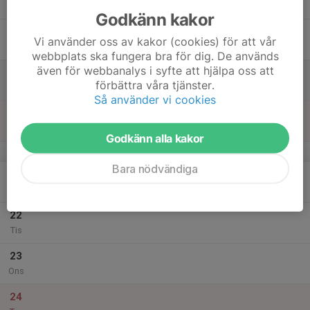
Tor
Godkänn kakor
18
Vi använder oss av kakor (cookies) för att vår
Fre
webbplats ska fungera bra för dig. De används
även för webbanalys i syfte att hjälpa oss att
19
förbättra våra tjänster.
Lör
Så använder vi cookies
20
Sön
Godkänn alla kakor
v.52
Bara nödvändiga
21
Mån
22
Tis
23
Ons
24