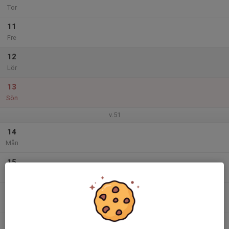
Tor
11
Fre
12
Lör
13
Sön
v.51
14
Mån
15
Tis
16
Ons
17