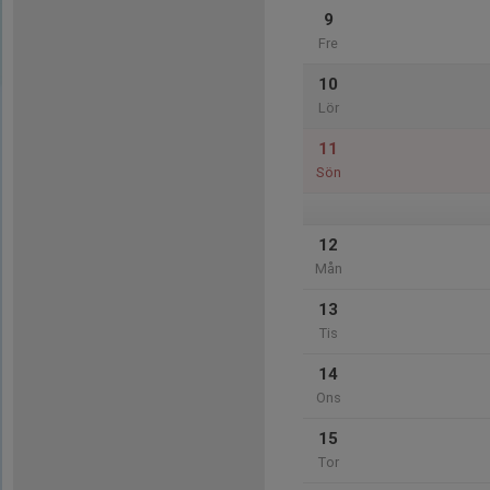
9
Fre
10
Lör
11
Sön
12
Mån
13
Tis
14
Ons
15
Tor