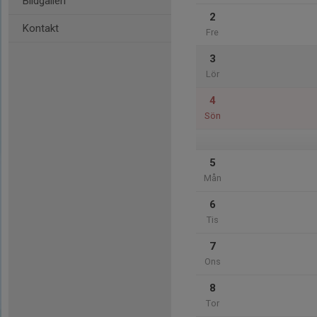
Bildgalleri
2
Kontakt
Fre
3
Lör
4
Sön
5
Mån
6
Tis
7
Ons
8
Tor