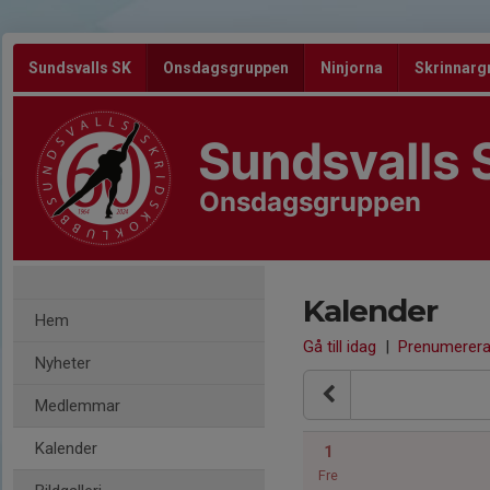
Sundsvalls SK
Onsdagsgruppen
Ninjorna
Skrinnarg
Sundsvalls 
Onsdagsgruppen
Kalender
Hem
Gå till idag
|
Prenumerer
Nyheter
Medlemmar
Kalender
1
Fre