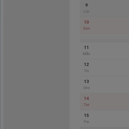
9
Lör
10
Sön
11
Mån
12
Tis
13
Ons
14
Tor
15
Fre