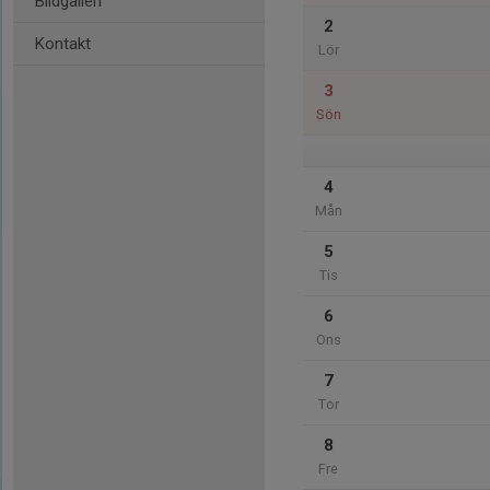
Bildgalleri
2
Kontakt
Lör
3
Sön
4
Mån
5
Tis
6
Ons
7
Tor
8
Fre