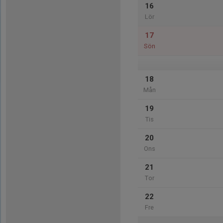
16
Lör
17
Sön
18
Mån
19
Tis
20
Ons
21
Tor
22
Fre