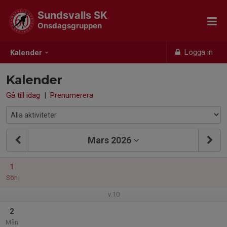
Sundsvalls SK
Onsdagsgruppen
Logga in
Kalender
Kalender
Gå till idag
|
Prenumerera
Mars 2026
1
Sön
v.10
2
Mån