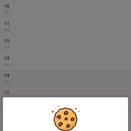
10
Tis
11
Ons
12
Tor
13
Fre
14
Lör
15
Sön
v.12
16
Mån