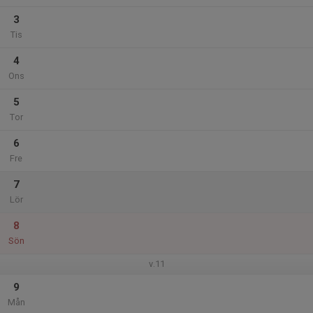
3
Tis
4
Ons
5
Tor
6
Fre
7
Lör
8
Sön
v.11
9
Mån