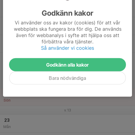
17
Godkänn kakor
Tis
Vi använder oss av kakor (cookies) för att vår
18
webbplats ska fungera bra för dig. De används
Ons
även för webbanalys i syfte att hjälpa oss att
19
förbättra våra tjänster.
Tor
Så använder vi cookies
20
Godkänn alla kakor
Fre
21
Bara nödvändiga
Lör
22
Sön
v.13
23
Mån